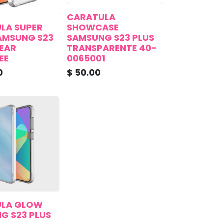
CARATULA
LA SUPER
SHOWCASE
AMSUNG S23
SAMSUNG S23 PLUS
LEAR
TRANSPARENTE 40-
EE
0065001
0
$
50.00
ULA GLOW
G S23 PLUS