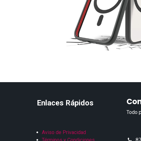
Con
Enlaces Rápidos
Todo p
Aviso de Privacidad
Términos y Condiciones
87