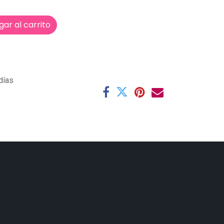
ar al carrito
días