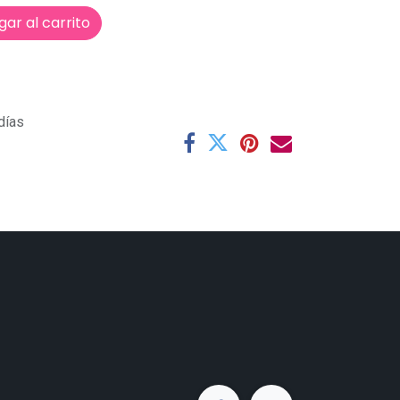
ar al carrito
días