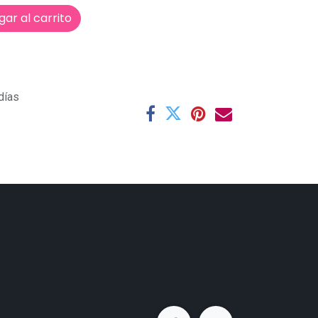
ar al carrito
días