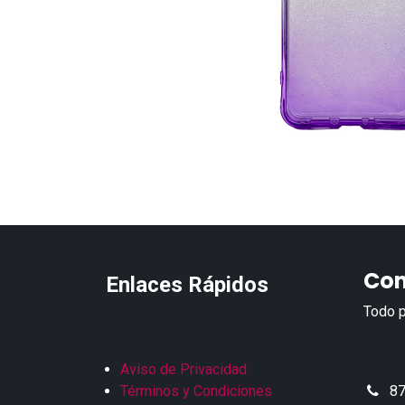
Con
Enlaces Rápidos
Todo p
Aviso de Privacidad
Términos y Condiciones
87