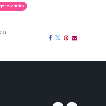
ar al carrito
días