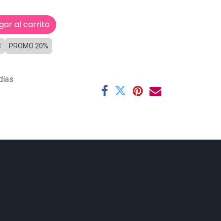
ar al carrito
C
PROMO 20%
días