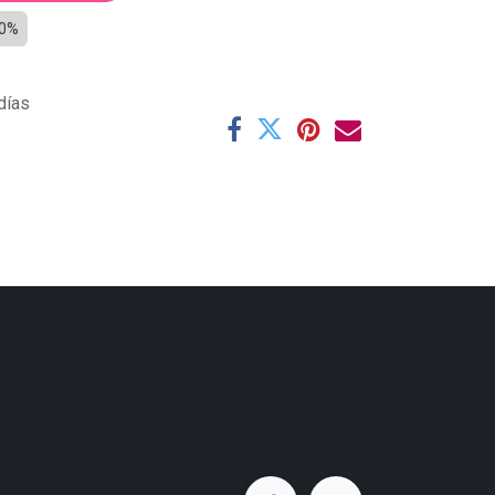
0%
días