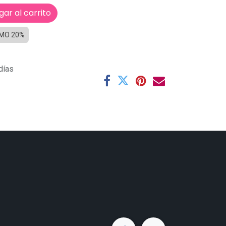
ar al carrito
MO 20%
días