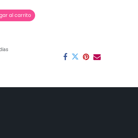
ar al carrito
días