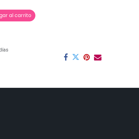
ar al carrito
días