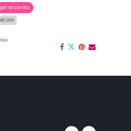
ar al carrito
MO 20%
días