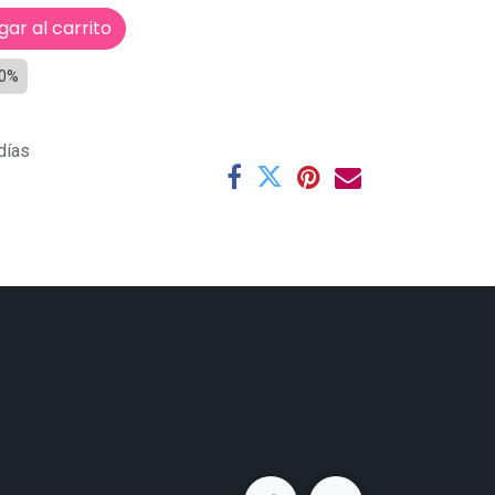
ar al carrito
0%
días