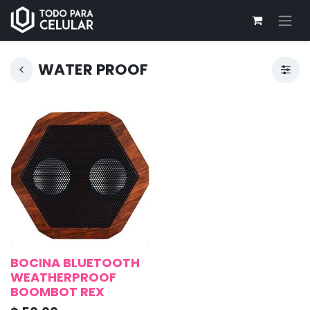
WATER PROOF
BOCINA BLUETOOTH
WEATHERPROOF
BOOMBOT REX