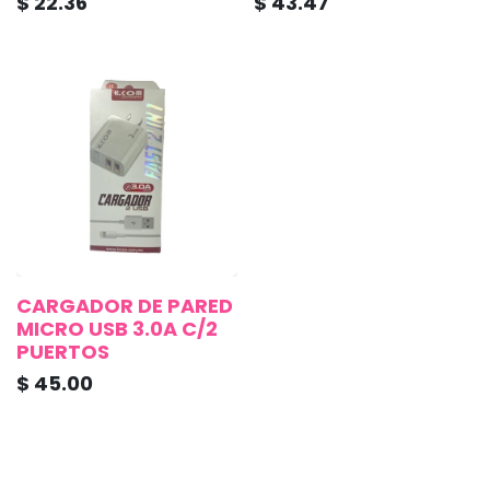
$
22.36
$
43.47
CARGADOR DE PARED
MICRO USB 3.0A C/2
PUERTOS
$
45.00