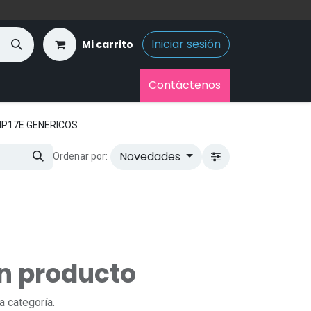
Iniciar sesión
Mi carrito
Contáctenos
IP17E GENERICOS
Novedades
Ordenar por:
ún producto
a categoría.