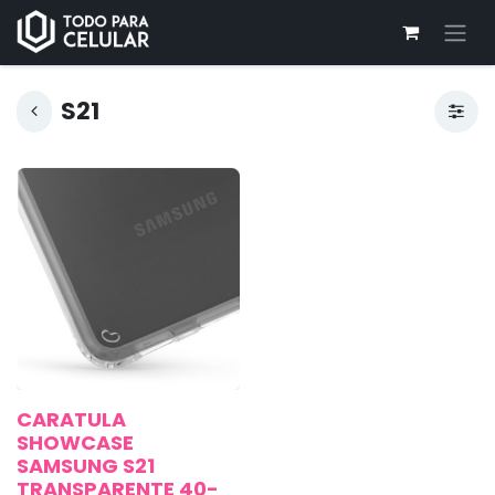
S21
CARATULA
SHOWCASE
SAMSUNG S21
TRANSPARENTE 40-