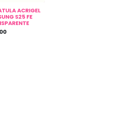
TULA ACRIGEL
UNG S25 FE
NSPARENTE
.00