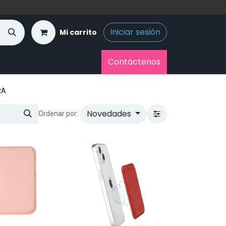
Iniciar sesión
Mi carrito
Contáctenos
RA
Novedades
Ordenar por: