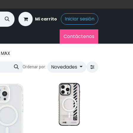
Iniciar sesión
Mi carrito
Contáctenos
O MAX
Novedades
Ordenar por: