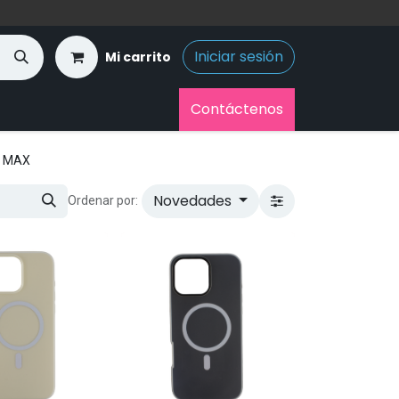
Iniciar sesión
Mi carrito
Contáctenos
O MAX
Novedades
Ordenar por: