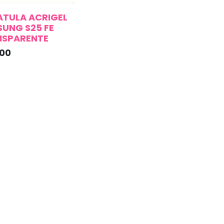
TULA ACRIGEL
UNG S25 FE
NSPARENTE
.00